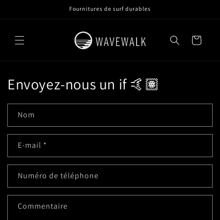
et
Fournitures de surf durables
passer
au
contenu
Panier
Envoyez-nous un if 🤙🏽
Nom
E-mail
*
Numéro de téléphone
Commentaire