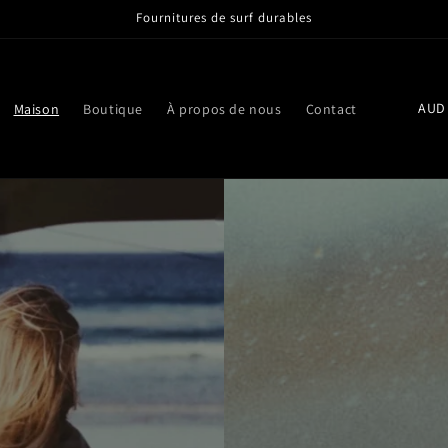
Fournitures de surf durables
P
Maison
Boutique
À propos de nous
Contact
a
y
s
/
r
é
g
i
o
n