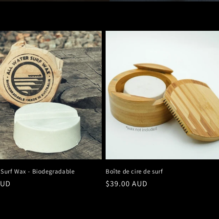
 Surf Wax - Biodegradable
Boîte de cire de surf
AUD
Prix
$39.00 AUD
el
habituel