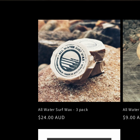
All Water Surf Wax - 3 pack
All Water
Prix
$24.00 AUD
Prix
$9.00 
habituel
habitu