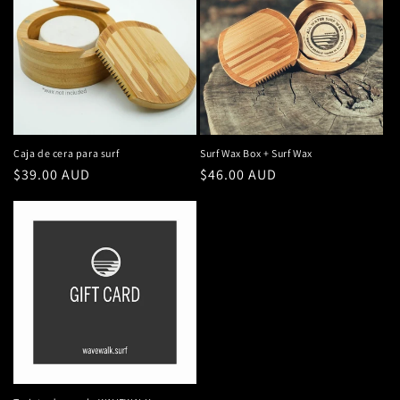
Caja de cera para surf
Surf Wax Box + Surf Wax
Precio
$39.00 AUD
Precio
$46.00 AUD
habitual
habitual