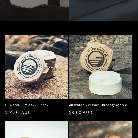
All Water Surf Wax - 3 pack
All Water Surf Wax - Biodegradable
Precio
$24.00 AUD
Precio
$9.00 AUD
habitual
habitual