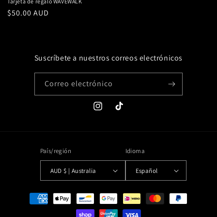
Tarjeta de regalo WAVEWALK
Precio
$50.00 AUD
habitual
Suscríbete a nuestros correos electrónicos
Correo electrónico
Instagram
TikTok
País/región
Idioma
AUD $ | Australia
Español
Formas
de